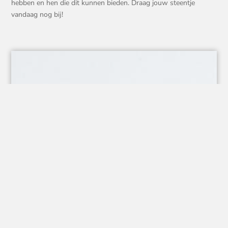
hebben en hen die dit kunnen bieden. Draag jouw steentje
vandaag nog bij!
IK BIED
HULP
AAN