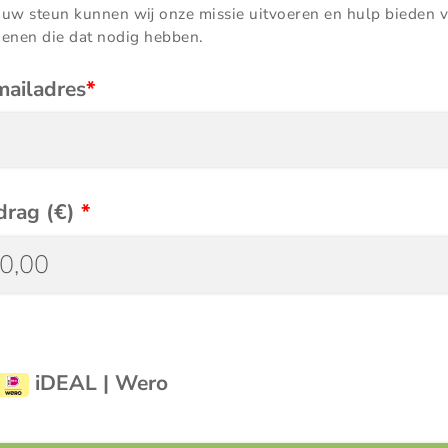
 uw steun kunnen wij onze missie uitvoeren en hulp bieden 
genen die dat nodig hebben.
mailadres
*
drag
(
€
)
*
iDEAL | Wero