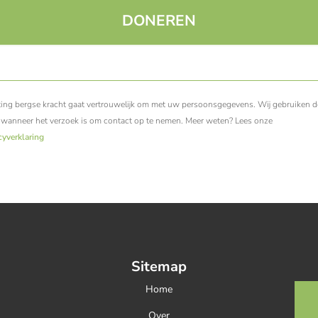
ting bergse kracht gaat vertrouwelijk om met uw persoonsgegevens. Wij gebruiken 
 wanneer het verzoek is om contact op te nemen. Meer weten? Lees onze
cyverklaring
Sitemap
Home
Over