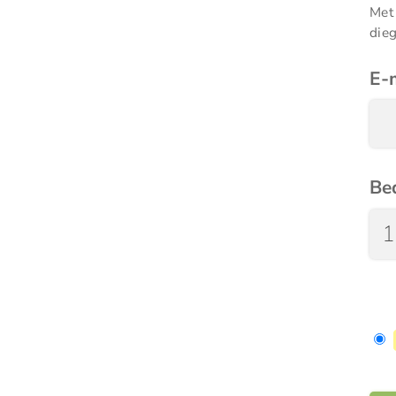
Met
die
E-
Be