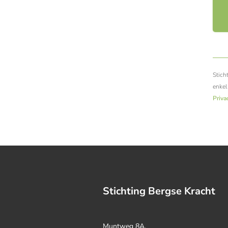
Stich
enkel
Priva
Stichting Bergse Kracht
Muntweg 8A,