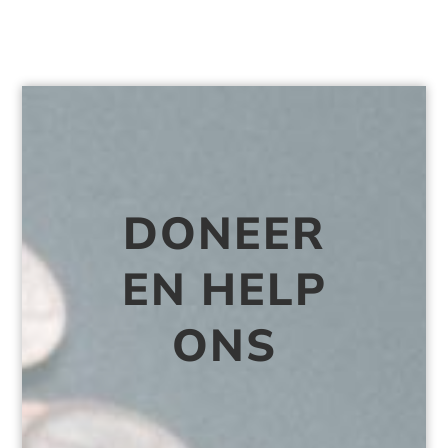
DONEER
EN HELP
ONS