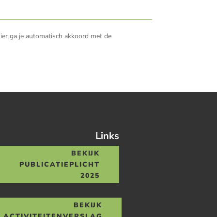
lier ga je automatisch akkoord met de
Links
BEKIJK
PUBLICATIEPLICHT
2025
BEKIJK
ACTIVITEITENVERSLAG