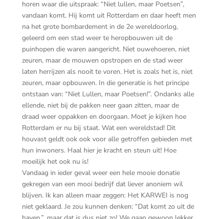
horen waar die uitspraak: “Niet lullen, maar Poetsen”,
vandaan komt. Hij komt uit Rotterdam en daar heeft men
na het grote bombardement in de 2e wereldoorlog,
geleerd om een stad weer te heropbouwen uit de
puinhopen die waren aangericht. Niet ouwehoeren, niet
zeuren, maar de mouwen opstropen en de stad weer
laten herrijzen als nooit te voren. Het is zoals het is, niet
zeuren, maar opbouwen. In die generatie is het principe
ontstaan van: “Niet Lullen, maar Poetsen!”. Ondanks alle
ellende, niet bij de pakken neer gaan zitten, maar de
draad weer oppakken en doorgaan. Moet je kijken hoe
Rotterdam er nu bij staat. Wat een wereldstad! Dit
houvast geldt ook ook voor alle getroffen gebieden met
hun inwoners. Haal hier je kracht en steun uit! Hoe
moeilijk het ook nu is!
Vandaag in ieder geval weer een hele mooie donatie
gekregen van een mooi bedrijf dat liever anoniem wil
blijven. Ik kan alleen maar zeggen: Het KARWEI is nog
niet geklaard. Je zou kunnen denken: “Dat komt zo uit de
haven.”, maar dat is dus niet zo! We gaan gewoon lekker