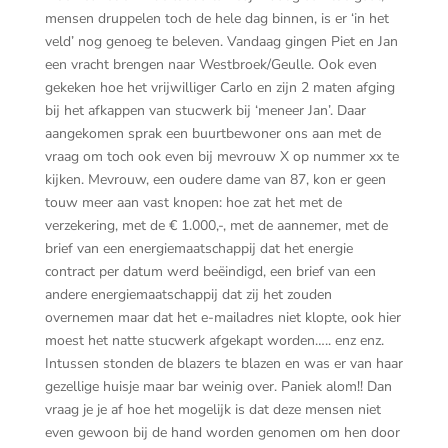
mensen druppelen toch de hele dag binnen, is er ‘in het
veld’ nog genoeg te beleven. Vandaag gingen Piet en Jan
een vracht brengen naar Westbroek/Geulle. Ook even
gekeken hoe het vrijwilliger Carlo en zijn 2 maten afging
bij het afkappen van stucwerk bij ‘meneer Jan’. Daar
aangekomen sprak een buurtbewoner ons aan met de
vraag om toch ook even bij mevrouw X op nummer xx te
kijken. Mevrouw, een oudere dame van 87, kon er geen
touw meer aan vast knopen: hoe zat het met de
verzekering, met de € 1.000,-, met de aannemer, met de
brief van een energiemaatschappij dat het energie
contract per datum werd beëindigd, een brief van een
andere energiemaatschappij dat zij het zouden
overnemen maar dat het e-mailadres niet klopte, ook hier
moest het natte stucwerk afgekapt worden….. enz enz.
Intussen stonden de blazers te blazen en was er van haar
gezellige huisje maar bar weinig over. Paniek alom!! Dan
vraag je je af hoe het mogelijk is dat deze mensen niet
even gewoon bij de hand worden genomen om hen door