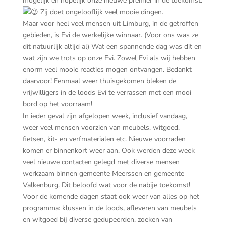
mogelijk en hopelijk onze nieuwe premier in de toekomst.
Zij doet ongelooflijk veel mooie dingen.
Maar voor heel veel mensen uit Limburg, in de getroffen
gebieden, is Evi de werkelijke winnaar. (Voor ons was ze
dit natuurlijk altijd al) Wat een spannende dag was dit en
wat zijn we trots op onze Evi. Zowel Evi als wij hebben
enorm veel mooie reacties mogen ontvangen. Bedankt
daarvoor! Eenmaal weer thuisgekomen bleken de
vrijwilligers in de loods Evi te verrassen met een mooi
bord op het voorraam!
In ieder geval zijn afgelopen week, inclusief vandaag,
weer veel mensen voorzien van meubels, witgoed,
fietsen, kit- en verfmaterialen etc. Nieuwe voorraden
komen er binnenkort weer aan. Ook werden deze week
veel nieuwe contacten gelegd met diverse mensen
werkzaam binnen gemeente Meerssen en gemeente
Valkenburg. Dit beloofd wat voor de nabije toekomst!
Voor de komende dagen staat ook weer van alles op het
programma: klussen in de loods, afleveren van meubels
en witgoed bij diverse gedupeerden, zoeken van