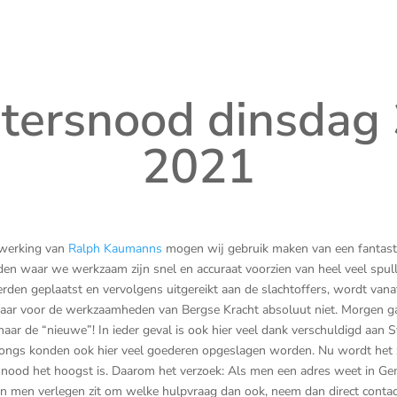
tersnood dinsdag 
2021
ewerking van
Ralph Kaumanns
mogen wij gebruik maken van een fantastis
en waar we werkzaam zijn snel en accuraat voorzien van heel veel spulle
den geplaatst en vervolgens uitgereikt aan de slachtoffers, wordt vana
t, maar voor de werkzaamheden van Bergse Kracht absoluut niet. Morgen
aar de “nieuwe”! In ieder geval is ook hier veel dank verschuldigd aan 
ongs konden ook hier veel goederen opgeslagen worden. Nu wordt het 
de nood het hoogst is. Daarom het verzoek: Als men een adres weet in 
men verlegen zit om welke hulpvraag dan ook, neem dan direct contact 