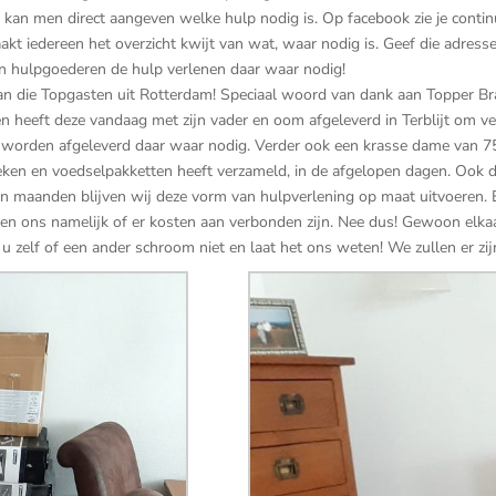
 kan men direct aangeven welke hulp nodig is. Op facebook zie je con
raakt iedereen het overzicht kwijt van wat, waar nodig is. Geef die adres
n hulpgoederen de hulp verlenen daar waar nodig!
n die Topgasten uit Rotterdam! Speciaal woord van dank aan Topper Bran
n heeft deze vandaag met zijn vader en oom afgeleverd in Terblijt om v
orden afgeleverd daar waar nodig. Verder ook een krasse dame van 75 j
eken en voedselpakketten heeft verzameld, in de afgelopen dagen. Ook
maanden blijven wij deze vorm van hulpverlening op maat uitvoeren. En
agen ons namelijk of er kosten aan verbonden zijn. Nee dus! Gewoon elkaa
 zelf of een ander schroom niet en laat het ons weten! We zullen er zij