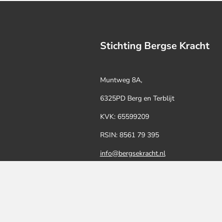
Stichting Bergse Kracht
Muntweg 8A,
6325PD Berg en Terblijt
KVK:
65599209
RSIN: 8561 79 395
info@bergsekracht.nl
NL29 ABNA 0500 2441 70
t.n.v. Stichting Bergse Kracht.