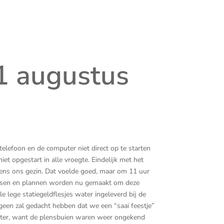
1 augustus
elefoon en de computer niet direct op te starten
t opgestart in alle vroegte. Eindelijk met het
ens ons gezin. Dat voelde goed, maar om 11 uur
mensen en plannen worden nu gemaakt om deze
e lege statiegeldflesjes water ingeleverd bij de
geen zal gedacht hebben dat we een “saai feestje”
water, want de plensbuien waren weer ongekend