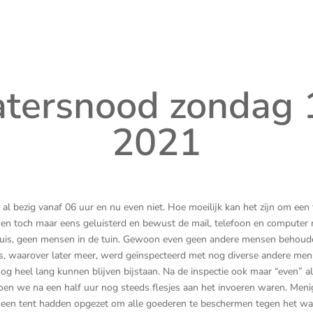
tersnood zondag 
2021
bezig vanaf 06 uur en nu even niet. Hoe moeilijk kan het zijn om een t
en toch maar eens geluisterd en bewust de mail, telefoon en computer nie
n huis, geen mensen in de tuin. Gewoon even geen andere mensen behoud
oods, waarover later meer, werd geïnspecteerd met nog diverse andere 
og heel lang kunnen blijven bijstaan. Na de inspectie ook maar “even” all
oen we na een half uur nog steeds flesjes aan het invoeren waren. Meni
 we een tent hadden opgezet om alle goederen te beschermen tegen het 